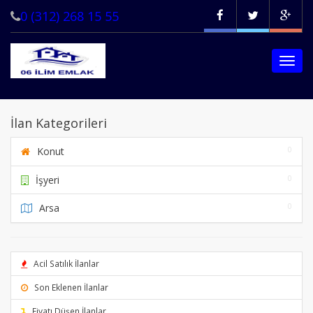
0 (312) 268 15 55
Menü
Göste
ANASAYFA
İlan Kategorileri
İLANLAR
KREDİ HESAPLAMA
Konut
0
Satılık
İLETİŞİM
İşyeri
0
Kiralık
Satılık
Arsa
0
Kiralık
Acil Satılık İlanlar
Son Eklenen İlanlar
Fiyatı Düşen İlanlar