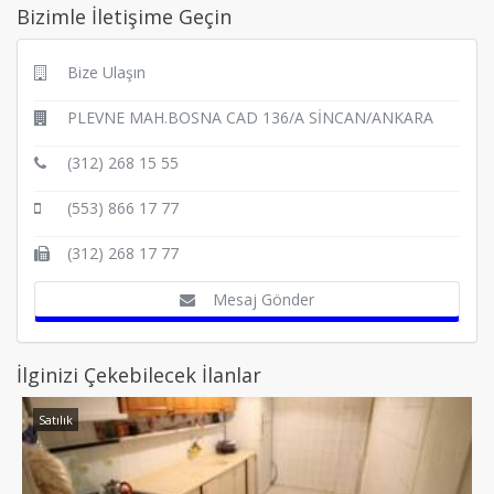
Bizimle İletişime Geçin
Bize Ulaşın
PLEVNE MAH.BOSNA CAD 136/A SİNCAN/ANKARA
(312) 268 15 55
(553) 866 17 77
(312) 268 17 77
Mesaj Gönder
İlginizi Çekebilecek İlanlar
Satılık