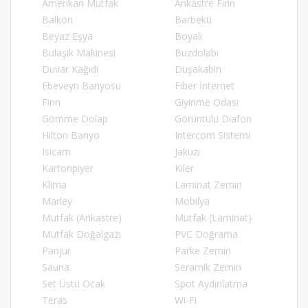
Amerikan Mutfak
Ankastre Fırın
Balkon
Barbekü
Beyaz Eşya
Boyalı
Bulaşık Makinesi
Buzdolabı
Duvar Kağıdı
Duşakabin
Ebeveyn Banyosu
Fiber İnternet
Fırın
Giyinme Odası
Gömme Dolap
Görüntülü Diafon
Hilton Banyo
Intercom Sistemi
Isıcam
Jakuzi
Kartonpiyer
Kiler
Klima
Laminat Zemin
Marley
Mobilya
Mutfak (Ankastre)
Mutfak (Laminat)
Mutfak Doğalgazı
PVC Doğrama
Panjur
Parke Zemin
Sauna
Seramik Zemin
Set Üstü Ocak
Spot Aydınlatma
Teras
Wi-Fi