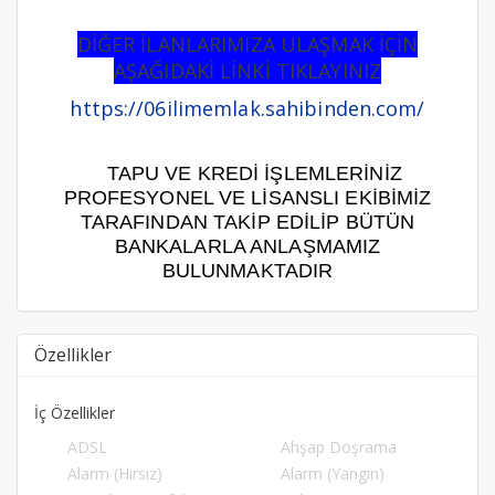
DİĞER İLANLARIMIZA ULAŞMAK İÇİN
AŞAĞIDAKİ LİNKİ TIKLAYINIZ
https://06ilimemlak.sahibinden.com/
TAPU VE KREDİ İŞLEMLERİNİZ
PROFESYONEL VE LİSANSLI EKİBİMİZ
TARAFINDAN TAKİP EDİLİP BÜTÜN
BANKALARLA ANLAŞMAMIZ
BULUNMAKTADIR
Özellikler
İç Özellikler
ADSL
Ahşap Doşrama
Alarm (Hırsız)
Alarm (Yangın)