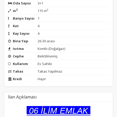
Oda Sayısı
3+1
2
2
m
115 m
Banyo Sayısı
1
Kat
4
Kay Sayısı
4
Bina Yaşı
26-30 arası
Isıtma
Kombi (Doğalgaz)
Cephe
Belirtilmemiş
Kullanım
Ev Sahibi
Takas
Takas Yapılmaz
Kredi
Hayır
İlan Açıklaması
06 İLİM EMLAK