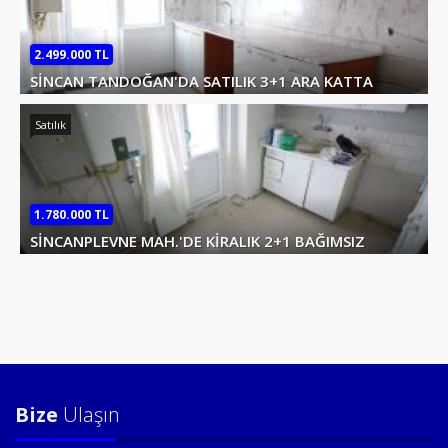
2.499.000 TL
SİNCAN TANDOĞAN'DA SATILIK 3+1 ARA KATTA
DAİRE
ANKARA / SİNCAN / TANDOĞAN MAH.
Satılık
1.780.000 TL
SİNCANPLEVNE MAH.'DE KİRALIK 2+1 BAĞIMSIZ
YÜKSEK GİRİŞ DAİRE
ANKARA / SİNCAN / PLEVNE MAH.
Bize
Ulaşın