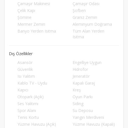
Çamaşır Makinesi
Çamaşır Odası
Çelik Kapı
Şofben
Şömine
Graniz Zemin
Mermer Zemin
Aleminyum Doğrama
Banyo Yerden Isıtma
Tüm Alan Yerden
Isıtma
Dış Özellikler
Asansör
Engelliye Uygun
Güvenlik
Hidrofor
Isı Yalıtım
Jeneratör
Kablo TV - Uydu
Kapalı Garaj
Kapıcı
Kreş
Otopark (Açık)
Oyun Parkı
Ses Yalıtımı
Siding
Spor Alanı
Su Deposu
Tenis Kortu
Yangın Merdiveni
Yüzme Havuzu (Açık)
Yüzme Havuzu (Kapalı)