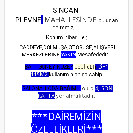
SİNCAN
MAHALLESİNDE
PLEVNE
bulunan
dairemiz,
Konum itibari ile ;
CADDEYE,DOLMUŞA,OTOBÜSE,ALIŞVERİ
MERKEZLERİNE
YAKIN
Mesafededir
3
+1
BATI-GÜNEY-KUZEY
cepheLİ
i
115M2
kullanım alanına sahip
olup
4, SON
S
ALONA 1 ODA BAĞIMLI
KATTA
yer almaktadır.
***DAİREMİZİN
ÖZELLİKLERİ***