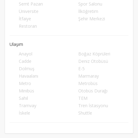
Semt Pazarı
Spor Salonu
Üniversite
İlköğretim
İtfaiye
Şehir Merkezi
Restoran
Ulaşım
Anayol
Boğaz Köprüleri
Cadde
Deniz Otobüsü
Dolmuş
E-5
Havaalanı
Marmaray
Metro
Metrobüs
Minibüs
Otobüs Durağı
Sahil
TEM
Tramvay
Tren İstasyonu
İskele
Shuttle