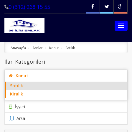
0 (312) 268 15 55
Menü
Göste
ANASAYFA
Anasayfa
İlanlar
Konut
Satılık
İLANLAR
İlan Kategorileri
KREDİ HESAPLAMA
İLETİŞİM
Konut
Satılık
Kiralık
İşyeri
Satılık
Arsa
Kiralık